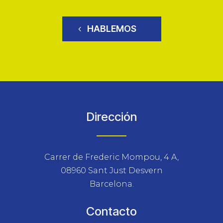
HABLEMOS
Dirección
Carrer de Frederic Mompou, 4 A,
08960 Sant Just Desvern
Barcelona.
Contacto