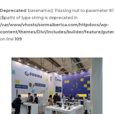
Deprecated
: basename(): Passing null to parameter #1
($path) of type string is deprecated in
/var/www/vhosts/sormaiberica.com/httpdocs/wp-
content/themes/Divi/includes/builder/feature/gut
on line
109